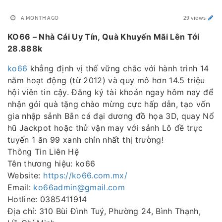
A MONTH AGO
29 views
KO66 – Nhà Cái Uy Tín, Quà Khuyến Mãi Lên Tới
28.888k
ko66
khẳng định vị thế vững chắc với hành trình 14
năm hoạt động (từ 2012) và quy mô hơn 14.5 triệu
hội viên tin cậy. Đăng ký tài khoản ngay hôm nay để
nhận gói quà tặng chào mừng cực hấp dẫn, tạo vốn
gia nhập sảnh Bắn cá đại dương đồ họa 3D, quay Nổ
hũ Jackpot hoặc thử vận may với sảnh Lô đề trực
tuyến 1 ăn 99 xanh chín nhất thị trường!
Thông Tin Liên Hệ
Tên thương hiệu: ko66
Website:
https://ko66.com.mx/
Email:
ko66admin@gmail.com
Hotline: 0385411914
Địa chỉ: 310 Bùi Đình Tuý, Phường 24, Bình Thạnh,