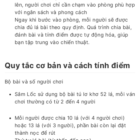
lên, người chơi chỉ cần chạm vào phòng phù hợp
với ngân sách và phong cách
Ngay khi bước vào phòng, mỗi người sẽ được
chia đủ lá bài theo quy định. Quá trình chia bài,
đánh bài và tính điểm được tự động hóa, giúp
bạn tập trung vào chiến thuật.
Quy tắc cơ bản và cách tính điểm
Bộ bài và số người chơi
Sâm Lốc sử dụng bộ bài tú lơ khơ 52 lá, mỗi ván
chơi thường có từ 2 đến 4 người
Mỗi người được chia 10 lá (với 4 người chơi)
hoặc 13 lá (với 3 người), phần bài còn lại đặt
thành nọc để rút