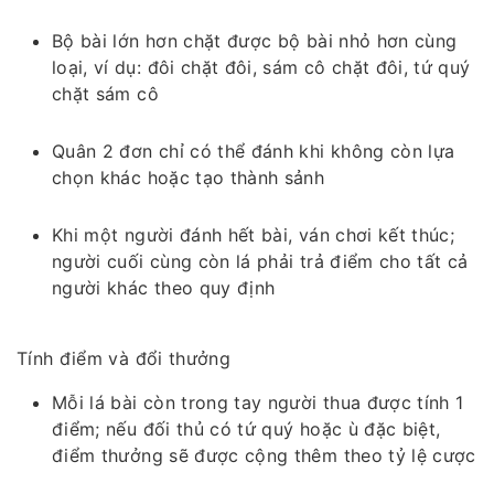
Bộ bài lớn hơn chặt được bộ bài nhỏ hơn cùng
loại, ví dụ: đôi chặt đôi, sám cô chặt đôi, tứ quý
chặt sám cô
Quân 2 đơn chỉ có thể đánh khi không còn lựa
chọn khác hoặc tạo thành sảnh
Khi một người đánh hết bài, ván chơi kết thúc;
người cuối cùng còn lá phải trả điểm cho tất cả
người khác theo quy định
Tính điểm và đổi thưởng
Mỗi lá bài còn trong tay người thua được tính 1
điểm; nếu đối thủ có tứ quý hoặc ù đặc biệt,
điểm thưởng sẽ được cộng thêm theo tỷ lệ cược