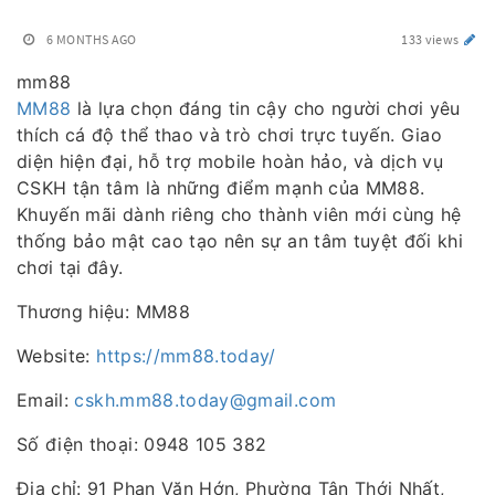
6 MONTHS AGO
133 views
mm88
MM88
là lựa chọn đáng tin cậy cho người chơi yêu
thích cá độ thể thao và trò chơi trực tuyến. Giao
diện hiện đại, hỗ trợ mobile hoàn hảo, và dịch vụ
CSKH tận tâm là những điểm mạnh của MM88.
Khuyến mãi dành riêng cho thành viên mới cùng hệ
thống bảo mật cao tạo nên sự an tâm tuyệt đối khi
chơi tại đây.
Thương hiệu: MM88
Website:
https://mm88.today/
Email:
cskh.mm88.today@gmail.com
Số điện thoại: 0948 105 382
Địa chỉ: 91 Phan Văn Hớn, Phường Tân Thới Nhất,