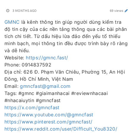
3 MONTHS AGO
69 views
GMNC
là kênh thông tin giúp người dùng kiểm tra
độ tin cậy của các nền tảng thông qua các bài phân
tích chi tiết. Từ dấu hiệu lừa đảo đến yếu tố thiếu
minh bạch, mọi thông tin đều được trình bày rõ ràng
và dễ hiểu.
Website:
https://gmnc.fast/
Phone: 0914837592
Địa chỉ: 626 Đ. Phạm Văn Chiêu, Phường 15, An Hội
Đông, Hồ Chí Minh, Việt Nam
Email:
gmncfast@gmail.com
Tags: #gmnc #giaimanhacai #reviewnhacaai
#nhacaiuytin #gmncfast
https://x.com/gmncfast
https://www.youtube.com/@gmncfast
https://www.pinterest.com/gmncfast/
https://www.reddit.com/user/Difficult_You8320/