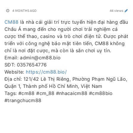
4 MONTHS AGO
44 views
CM88
là nhà cái giải trí trực tuyến hiện đại hàng đầu
Châu Á mang đến cho người chơi trải nghiệm cá
cược thể thao, casino và trò chơi điện tử. Được phát
triển với công nghệ bảo mật tiên tiến, CM88 không
chỉ là nơi đặt cược, mà còn là sân chơi uy tín.
Email: admin@cm88.bio
SĐT: 0357654776
Website:
https://cm88.bio/
Địa chỉ: 121/42 Lê Thị Riêng, Phường Phạm Ngũ Lão,
Quận 1, Thành phố Hồ Chí Minh, Việt Nam
Tags: #cm88 #cm_88 #nhacaicm88 #cm88bio
#trangchucm88