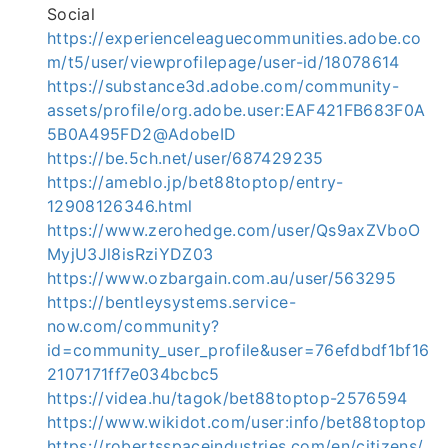
Social
https://experienceleaguecommunities.adobe.co
m/t5/user/viewprofilepage/user-id/18078614
https://substance3d.adobe.com/community-
assets/profile/org.adobe.user:EAF421FB683F0A
5B0A495FD2@AdobeID
https://be.5ch.net/user/687429235
https://ameblo.jp/bet88toptop/entry-
12908126346.html
https://www.zerohedge.com/user/Qs9axZVboO
MyjU3Jl8isRziYDZ03
https://www.ozbargain.com.au/user/563295
https://bentleysystems.service-
now.com/community?
id=community_user_profile&user=76efdbdf1bf16
2107171ff7e034bcbc5
https://videa.hu/tagok/bet88toptop-2576594
https://www.wikidot.com/user:info/bet88toptop
https://robertsspaceindustries.com/en/citizens/