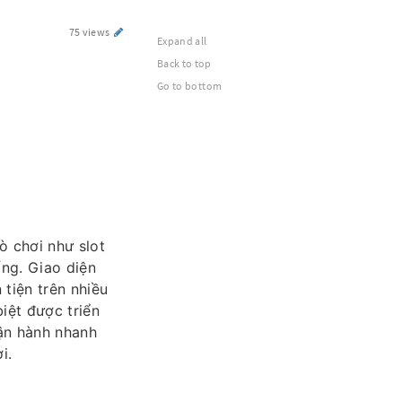
75 views
Expand all
Back to top
Go to bottom
ò chơi như slot
ống. Giao diện
 tiện trên nhiều
biệt được triển
vận hành nhanh
i.