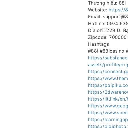
Thương hiệu: 88I
Website:
https://
Email: support@8
Hotline: 0974 63
Địa chỉ: 229 Đ. B
Zipcode: 700000
Hashtags
#88i #88icasino 
https://substan
assets/profile/
https://connect
https://www.them
https://poipiku.
https://3dwareho
https://lit.link/e
https://www.geo
https://www.spee
https://learning
https://digiphot