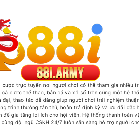
 cược trực tuyến nơi người chơi có thể tham gia nhiều tr
, cá cược thể thao, bắn cá và xổ số trên cùng một hệ th
n đại, thao tác dễ dàng giúp người chơi trải nghiệm thuận
ơng trình thưởng tân thủ, hoàn trả định kỳ và ưu đãi đặc 
 để gia tăng lợi ích cho hội viên. Hệ thống thanh toán 
 cùng đội ngũ CSKH 24/7 luôn sẵn sàng hỗ trợ người chơ