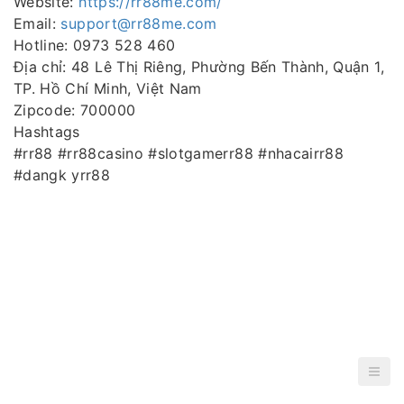
Website:
https://rr88me.com/
Email:
support@rr88me.com
Hotline: 0973 528 460
Địa chỉ: 48 Lê Thị Riêng, Phường Bến Thành, Quận 1,
TP. Hồ Chí Minh, Việt Nam
Zipcode: 700000
Hashtags
#rr88 #rr88casino #slotgamerr88 #nhacairr88
#dangk yrr88