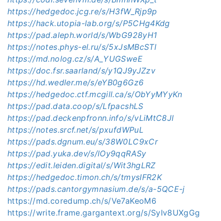
https://hedgedoc.jcg.re/s/H3fW_Rjp9p
https://hack.utopia-lab.org/s/P5CHg4Kdg
https://pad.aleph.world/s/WbG928yH1
https://notes.phys-el.ru/s/5xJsMBcSTl
https://md.nolog.cz/s/A_YUGSweE
https://doc.fsr.saarland/s/y1QJ9yJZzv
https://hd.wedler.me/s/eYB0g6Gz6
https://hedgedoc.ctf.mcgill.ca/s/ObYyMYyKn
https://pad.data.coop/s/LfpacshLS
https://pad.deckenpfronn.info/s/vLiMtC8Jl
https://notes.srcf.net/s/pxufdWPuL
https://pads.dgnum.eu/s/38W0LC9xCr
https://pad.yuka.dev/s/lOy9qqRASy
https://edit.leiden.digital/s/Wit3hgLRZ
https://hedgedoc.timon.ch/s/tmysIFR2K
https://pads.cantorgymnasium.de/s/a-5QCE-j
https://md.coredump.ch/s/Ve7aKeoM6
https://write.frame.gargantext.org/s/SyIv8UXgGg