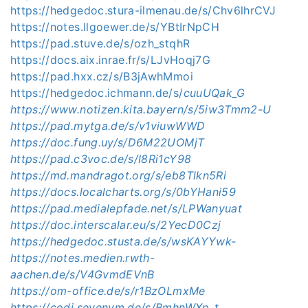
https://hedgedoc.stura-ilmenau.de/s/Chv6lhrCVJ
https://notes.llgoewer.de/s/YBtIrNpCH
https://pad.stuve.de/s/ozh_stqhR
https://docs.aix.inrae.fr/s/LJvHoqj7G
https://pad.hxx.cz/s/B3jAwhMmoi
https://hedgedoc.ichmann.de/s/
cuuUQak_G
https://www.notizen.kita.bayern/s/5iw3Tmm2-U
https://pad.mytga.de/s/v1viuwWWD
https://doc.fung.uy/s/D6M22UOMjT
https://pad.c3voc.de/s/I8Ri1cY98
https://md.mandragot.org/s/eb8Tlkn5Ri
https://docs.localcharts.org/s/0bYHani59
https://pad.medialepfade.net/s/LPWanyuat
https://doc.interscalar.eu/s/2YecD0Czj
https://hedgedoc.stusta.de/s/wsKAYYwk-
https://notes.medien.rwth-
aachen.de/s/V4GvmdEVnB
https://om-office.de/s/r1BzOLmxMe
https://codi.sevenvm.de/s/BmhnWXp_t