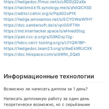
https://hedgedoc.ffmuc.net/s/oRDDjQ2aXe
https://hackmd.k15.synology.me/s/a1dQiCKS0
https://editor.celtoi.org/s/PqdG2oP1K
https://hedge.amosamos.net/s/ECYOWwWfHY
https://doc.xandersoft.de/s/vpiG5IFTKh
https://md.interhacker.space/s/eHned0tsg
https://pad.ccc-p.org/s/G9KDsy7Jg-
https://hdoc.csirt-tooling.org/s/LFtQXl1BP-
https://hedgedoc.team23.org/s/6wEkXRUCXK
https://doc.hkispace.com/s/dWNI_SQa5
Информационные технологии
Возможно ли написать диплом за 1 день?
Написать дипломную работу за один день
теоретически возможно, но с серьёзными